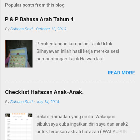
m
Popular posts from this blog
m
e
P & P Bahasa Arab Tahun 4
n
By
Suhana Said
-
October 13, 2010
t
Pembentangan kumpulan Tajuk:Urfuk
s
Bilhayawan Inilah hasil kerja mereka sesi
pembentangan Tajuk:Haiwan laut
READ MORE
Checklist Hafazan Anak-Anak.
By
Suhana Said
-
July 14, 2014
Salam Ramadan yang mulia. Walaupun
sibuk,saya cuba ingatkan diri saya dan anak2
untuk teruskan aktiviti hafazan.( WALAUPUN
KADANG2 SIBUK atau buat2 sibuk.huhu) Saya