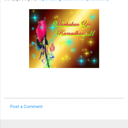
Post a Comment
C
o