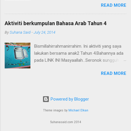
READ MORE
blogwalking dan terjumpa blog sisters kat
UK(kalau xsilap) yang amat tekun mengajar
anak2 mereka di rumah. Saya kongsikan di sini
Aktiviti berkumpulan Bahasa Arab Tahun 4
carta hafazan untuk tandakan surah2 yang
By
Suhana Said
-
July 24, 2014
dihafaz oleh anak kita. Rujuk di sini
http://amuslimchildisborn.blogspot.com/ Dan
Bismillahirrahmanirrahim. Ini aktiviti yang saya
juga di sini
lakukan bersama anak2 Tahun 4.Bahannya ada
http://www.easelandink.com/gallery/index.htm
pada LINK INI Masyaallah...Seronok sungguh
Sangat bagus dan islamic .
mereka apabila diberi tugasan ini. Jom cuba!
READ MORE
Powered by Blogger
Theme images by
Michael Elkan
Suhanasaid.com 2014