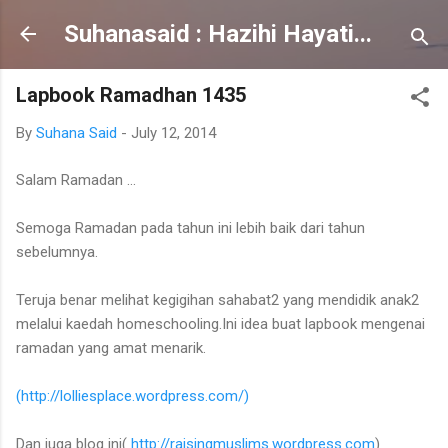
Skip to main content
Suhanasaid : Hazihi Hayati...
Lapbook Ramadhan 1435
By
Suhana Said
-
July 12, 2014
Salam Ramadan ...
Semoga Ramadan pada tahun ini lebih baik dari tahun
sebelumnya.
Teruja benar melihat kegigihan sahabat2 yang mendidik anak2
melalui kaedah homeschooling.Ini idea buat lapbook mengenai
ramadan yang amat menarik.
(http://lolliesplace.wordpress.com/)
Dan juga blog ini(
http://raisingmuslims.wordpress.com
)