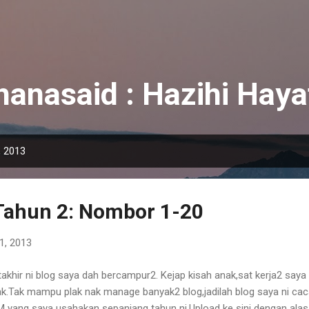
Skip to main content
anasaid : Hazihi Hayat
, 2013
Tahun 2: Nombor 1-20
1, 2013
akhir ni blog saya dah bercampur2. Kejap kisah anak,sat kerja2 saya 
ak.Tak mampu plak nak manage banyak2 blog,jadilah blog saya ni ca
 yang saya usahakan sepanjang tahun ni.Upload ke sini dengan alasa