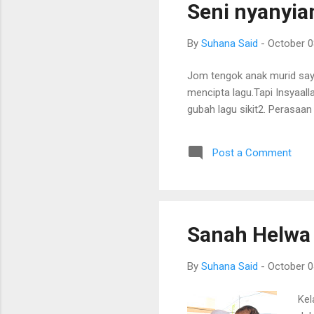
Seni nyanyia
By
Suhana Said
-
October 0
Jom tengok anak murid saya
mencipta lagu.Tapi Insyaal
gubah lagu sikit2. Perasaan
Post a Comment
Sanah Helwa
By
Suhana Said
-
October 0
Kel