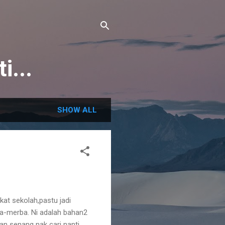
i...
SHOW ALL
kat sekolah,pastu jadi
ca-merba. Ni adalah bahan2
n senang nak cari nanti.