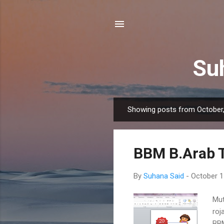
Suh
Showing posts from October
P
o
s
BBM B.Arab 
t
s
By
Suhana Said
-
October 1
Mut
roj
BBM