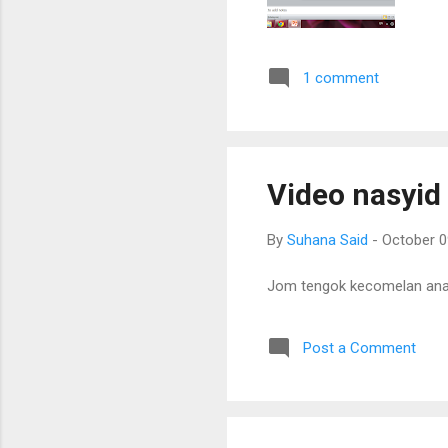
1 comment
Video nasyid
By
Suhana Said
-
October 0
Jom tengok kecomelan anak
Post a Comment