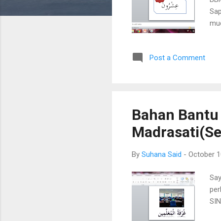
Sap
mud
Post a Comment
Bahan Bantu 
Madrasati(S
By
Suhana Said
-
October 1
Say
per
SIN