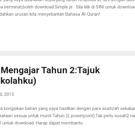
a berminat,boleh download.Simple je . Sila klik di SINI untuk downlo
ahkan urusan kita menyebarkan Bahasa Al-Quran!
Mengajar Tahun 2:Tajuk
ekolahku)
0, 2013
a kongsikan bahan yang saya hasilkan dengan para asatizah sekali
kataan sesuai untuk murid Tahun 2( powerpoint).Tak perlu susah2 nak
I untuk download. Harap dapat membantu.