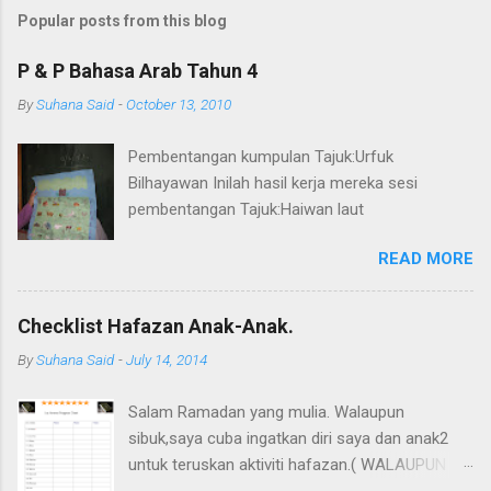
m
Popular posts from this blog
m
e
P & P Bahasa Arab Tahun 4
n
By
Suhana Said
-
October 13, 2010
t
Pembentangan kumpulan Tajuk:Urfuk
s
Bilhayawan Inilah hasil kerja mereka sesi
pembentangan Tajuk:Haiwan laut
READ MORE
Checklist Hafazan Anak-Anak.
By
Suhana Said
-
July 14, 2014
Salam Ramadan yang mulia. Walaupun
sibuk,saya cuba ingatkan diri saya dan anak2
untuk teruskan aktiviti hafazan.( WALAUPUN
KADANG2 SIBUK atau buat2 sibuk.huhu) Saya