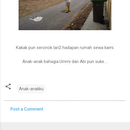
Kakak pun seronok lari2 hadapan rumah sewa kami.
Anak-anak bahagia.Ummi dan Abi pun suke....
Anak-anakku
Post a Comment
C
o