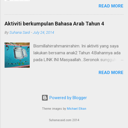
READ MORE
blogwalking dan terjumpa blog sisters kat
UK(kalau xsilap) yang amat tekun mengajar
anak2 mereka di rumah. Saya kongsikan di sini
Aktiviti berkumpulan Bahasa Arab Tahun 4
carta hafazan untuk tandakan surah2 yang
By
Suhana Said
-
July 24, 2014
dihafaz oleh anak kita. Rujuk di sini
http://amuslimchildisborn.blogspot.com/ Dan
Bismillahirrahmanirrahim. Ini aktiviti yang saya
juga di sini
lakukan bersama anak2 Tahun 4.Bahannya ada
http://www.easelandink.com/gallery/index.htm
pada LINK INI Masyaallah...Seronok sungguh
Sangat bagus dan islamic .
mereka apabila diberi tugasan ini. Jom cuba!
READ MORE
Powered by Blogger
Theme images by
Michael Elkan
Suhanasaid.com 2014