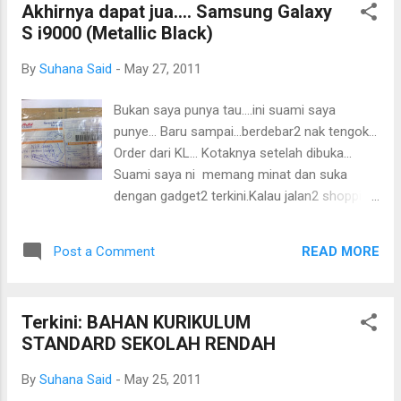
Akhirnya dapat jua.... Samsung Galaxy
rebung...favorite orang Perlis Indera
S i9000 (Metallic Black)
Kayangan.Agak2 nya kenapa ya?Di sini
banyak ditanam rebung madu...bukan rebung
By
Suhana Said
-
May 27, 2011
hutan tau!rasanya lain sikit. Gambar ni dari
pakcik google tau...(rupa rebung sebelum
Bukan saya punya tau....ini suami saya
masak) Rebung ni kecik2...kalau di
punye... Baru sampai...berdebar2 nak tengok...
Perlis,tanamannya telah dikomersialkan...
Order dari KL... Kotaknya setelah dibuka...
Pokoknya yang kecil...senang nak ambik,tapi
Suami saya ni memang minat dan suka
jangan suruh saya...saya tatau. Menu ke2----
dengan gadget2 terkini.Kalau jalan2 shopping
Salad Ala Orang Mesir(salatoh) Tetiba ja
market...bukannya nak ke kedai baju,tp tgk tv
teringatkan sayur kegemaran saya masa
lcd,notebook terkini,ipad terbaru....boring,kan?
study kat Mesir nun....gargir...atau watercress
READ MORE
Post a Comment
tak minat lansung!Tapi saya suka tengok
kata omputih(taktau le betol tak).Tapi
kegigihannya yang suka survey,tanya
memang sedaaaaaap sa...
itu...tanya ini......orang yang sangaaaaat teliti
Terkini: BAHAN KURIKULUM
bila nak beli sesuatu.Kadang saya naik boring
STANDARD SEKOLAH RENDAH
juga...kadang2 tu...abang takyah la beli..hehe...
Taraa......setelah dibuka kotaknya Tengok
By
Suhana Said
-
May 25, 2011
tu...bayangkan gambar2 ni,dia ambil tau dari