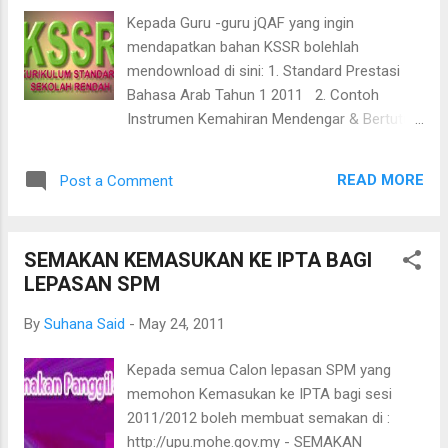
sebelum buka...sampailah dah boleh pegang
Kepada Guru -guru jQAF yang ingin
...hset yang dibeli 4tahun dulu pun disimpan
mendapatkan bahan KSSR bolehlah
lagi.Macam mana la rumah kami ni tak
mendownload di sini: 1. Standard Prestasi
dipenuhi dengan barang2 koleksinya.
Bahasa Arab Tahun 1 2011 2. Contoh
Charger...and wayar sambungan...cover dapat
Instrumen Kemahiran Mendengar & Bertutur
free kot Sory la kalau tak clear...gambar2 ni
3. Contoh Instrumen Kemahiran Membaca 4.
diambail gunakan Nokia je,kamera Canon
Contoh Instrumen Kemahiran Menulis 5.
saya tu dah nyawa2 ikan...hidup segan mati
READ MORE
Post a Comment
Surat Pekeliling Ikhtisas Bil.11 Tahun 2010 6.
tak mahu. Android...
Surat Siaran Pelaksanaan Modul Elektif KSSR
7. Contoh RPH Bahasa Arab KSSR (unit 1)
SEMAKAN KEMASUKAN KE IPTA BAGI
SElamat Menjalankan Amanah!
LEPASAN SPM
By
Suhana Said
-
May 24, 2011
Kepada semua Calon lepasan SPM yang
memohon Kemasukan ke IPTA bagi sesi
2011/2012 boleh membuat semakan di :
http://upu.mohe.gov.my - SEMAKAN