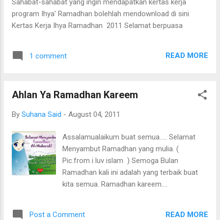
Sahabat-sahabat yang ingin mendapatkan kertas kerja
j-QAF mengajar dan belajar Bahasa Arab.
program Ihya' Ramadhan bolehlah mendownload di sini
Dapatkanlah CD anda segera dengan
Kertas Kerja Ihya Ramadhan 2011 Selamat berpuasa
serendah RM 20.00 sahaja ( tidak termasuk
kos penghantaran ). Demo: Youtube
READ MORE
1 comment
Ahlan Ya Ramadhan Kareem
By
Suhana Said
-
August 04, 2011
Assalamualaikum buat semua..... Selamat
Menyambut Ramadhan yang mulia. (
Pic.from i luv islam ) Semoga Bulan
Ramadhan kali ini adalah yang terbaik buat
kita semua. Ramadhan kareem....
READ MORE
Post a Comment