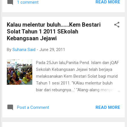
READ MORE
1 comment
Doc,biasanya virus ni boleh hidup di badan
berserah Terimalahku hambaMu Allah HambaMu Allah Untuk
manusia selama 14 hari,bentukknya macam
mendengar lagu ,sila klik di sini : Hambamu : Mawi feat Ustaz
kristal dan melekat pada badan...walaupun
Akhil Hai (lagu tema imam muda)
Kalau melentur buluh......Kem Bestari
tidak bertindakbalas,mungkin dalam tempoh
Solat Tahun 1 2011 SEkolah
14 hari ia akan hidup pada sesiapa yg
Kebangsaan Jejawi
berhampiran.Haseef berisiko mendapat j...
By
Suhana Said
-
June 29, 2011
Pada 25Jun lalu,Panitia Pend. Islam dan jQAF
Sekolah Kebangsaan Jejawi telah berjaya
melaksanakan Kem Bestari Solat bagi murid
Tahun 1 sesi 2011. "KAlau melentur buluh
biar dari rebungnya....' "Alang-alang menyeluk
pekasam biar sampai ke lengan..." "Kalautidak
dipecahkan ruyung,manakan dapat sagunya.."
READ MORE
Post a Comment
Ahakss...macam cekgu Bm pulak.Bukan
senang nak buat KBS kalau tiada
kerjasama,ditambah dengan kekangan masa