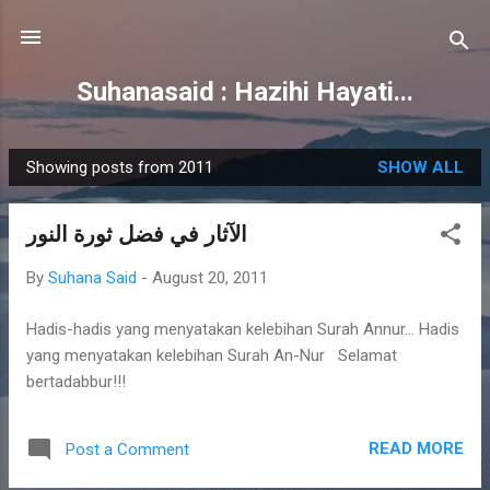
Skip to main content
Suhanasaid : Hazihi Hayati...
Showing posts from 2011
SHOW ALL
P
o
الآثار في فضل ثورة النور
s
t
By
Suhana Said
-
August 20, 2011
s
Hadis-hadis yang menyatakan kelebihan Surah Annur... Hadis
yang menyatakan kelebihan Surah An-Nur Selamat
bertadabbur!!!
READ MORE
Post a Comment