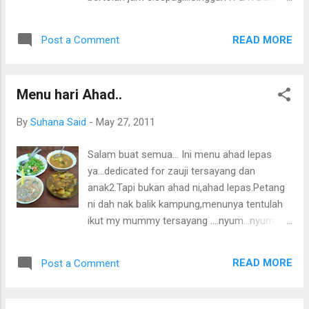
Merah...Akhirnya,sampailah kami ke CM kul
3petang lebih.Ohhh....seronok sungguh
READ MORE
Post a Comment
melihat pemandangan bukit bukau dan
gunung ganang ni... Ni la antara tempat
menarik di sana... Haseef bangun tidur terus
Menu hari Ahad..
ambil gambo...seriusnye dik... Kami pusing2
cari motel je...penuh..sampailah jam4.30
By
Suhana Said
-
May 27, 2011
takde tempat...Check in di hotel Casa De La
Rosa...Ok la,scenery cantik... Taman Agro Al-
Salam buat semua... Ini menu ahad lepas
Mashoor Ini dari pakcik google..saya tak
ya...dedicated for zauji tersayang dan
sempat snap..sibuk dengan haseef
anak2.Tapi bukan ahad ni,ahad lepas.Petang
Nyummy... Kakak yang sgt teruja nak petik
ni dah nak balik kampung,menunya tentulah
strawberry...tp cian dia tak bole...sabo ya
ikut my mummy tersayang ....nyum...nyum 4
kakak strawberry masakk...tp masam jg
je...tak pandai masak Haseef tu tengah ligat
strawberry coklat...manis di luar...masam di
sekarang...kalau saya ke dapur,dia pun mula
dalam Taman Rama2..bayarannya rm
READ MORE
Post a Comment
la buat2 sibuk sama.Nak nasi,nak sudu,nak
dewasa...kanak2 rm2ke 3...tak ingat pula saya
periuk....sibuk2. Gulai daging Ni la first time
rama2 besar jg ni Anak2 su...
saya masak gulai daging dengan