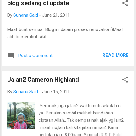
blog sedang di update
,dan tugasan lain...pulak tu,buat pulak hari
Sabtu.kalau tak difikirkan tentang
By
Suhana Said
-
June 21, 2011
amanah....Tentu ramai guru yang akan
tersenyum kesukaan kalau kita boleh claim
Maaf buat semua...Blog ini dalam proses renovation:)Maaf
bila overtime kerja,kan? :) Tentatif program :
sbb berserabut sikit
8.00 pagi : Pendaftaran peserta 8.30 pagi :
Ceramah :Wuduk 9.30 pagi : Slot LDK (
Kepentingan wuduk,anggota wuduk ,cara
READ MORE
Post a Comment
wuduk,niat wuduk dan doa selepas wuduk)
10.30 pagi : Rehat 11.00 pagi : Amali wuduk
12.00 pagi : Bersurai Silalah view gambar ya...
Jalan2 Cameron Highland
Peserta mendengar ceramah tentang wuduk
oleh Ustaz Sobri dari Sek Keb Dat...
By
Suhana Said
-
June 16, 2011
Seronok juga jalan2 waktu cuti sekolah ni
ya...Berjalan sambil melihat keindahan
ciptaan Allah...Tak sempat nak ajak yg lain2
..maaf no,lain kali kita jalan ramai2. Kami
bertolah jam 8.00pagi...Singgah R & R Bukit