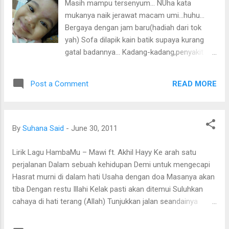
Masih mampu tersenyum... NUha kata
mukanya naik jerawat macam umi...huhu...
Bergaya dengan jam baru(hadiah dari tok
yah) Sofa dilapik kain batik supaya kurang
gatal badannya... Kadang-kadang,penyakit
ditimpakan ke atas kita sebagai
ujian....kaffarah dosa dan sebagainya.Sian
READ MORE
Post a Comment
NUha ,disahkan menghidap campak oleh
Dr.Sharifah Khadijah (Pakar Kanak2 di Kedah
Medical Centre )...setelah 2 hari
demam...inilah wajah2nya sekarang... Kakak
By
Suhana Said
-
June 30, 2011
dapat MC 14 hari...ummi tak dapat jugake???
hehe.... Antara pantang larang demam
Lirik Lagu HambaMu – Mawi ft. Akhil Hayy Ke arah satu
campak: 1)Minum air kelapa supaya campak
perjalanan Dalam sebuah kehidupan Demi untuk mengecapi
cepat keluar 2)Banyakkan makam moi sup
Hasrat murni di dalam hati Usaha dengan doa Masanya akan
ayam-menggalakkan campak keluar
tiba Dengan restu Illahi Kelak pasti akan ditemui Suluhkan
3)Jangan makan kicap-takut parutnya
cahaya di hati terang (Allah) Tunjukkan jalan seandainya
hitam(betul ke?) 4)Jangan kena hujan...
hilang (Allah) Tegakkan perjalanan yang bakal ditempuh
5)Jangan makan benda gatal Kata
Tegakkan semangat bila runtuh Setibanya di sisiMu ku