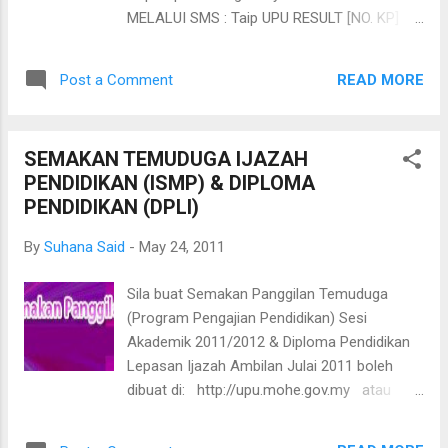
MELALUI SMS : Taip UPU RESULT [NO. KP]
dan SMS ke 15888. Contoh : UPU RESULT
930616076007
READ MORE
Post a Comment
SEMAKAN TEMUDUGA IJAZAH
PENDIDIKAN (ISMP) & DIPLOMA
PENDIDIKAN (DPLI)
By
Suhana Said
-
May 24, 2011
Sila buat Semakan Panggilan Temuduga
(Program Pengajian Pendidikan) Sesi
Akademik 2011/2012 & Diploma Pendidikan
Lepasan Ijazah Ambilan Julai 2011 boleh
dibuat di: http://upu.mohe.gov.my atau
https://online.mohe.gov.my/upu/tdugadidik/d
efault.php