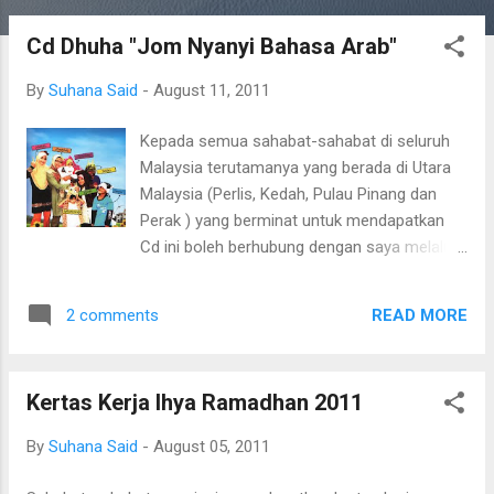
Cd Dhuha "Jom Nyanyi Bahasa Arab"
By
Suhana Said
-
August 11, 2011
Kepada semua sahabat-sahabat di seluruh
Malaysia terutamanya yang berada di Utara
Malaysia (Perlis, Kedah, Pulau Pinang dan
Perak ) yang berminat untuk mendapatkan
Cd ini boleh berhubung dengan saya melalui :
suhanasaid[at]gmail.com Berikut lagu-
lagunya :- 1. Alu-aluan. 2. Kebersihan Adalah
READ MORE
2 comments
Sebahagian Daripada Iman 3. Di Rumah Kami
4. Wahai Pendidik 5. Bulan-Bulan Hijriah dan
Masehi 6. Hari Jadi 7. Ke Zoo 8. Keluarga 9.
Kertas Kerja Ihya Ramadhan 2011
Hari-Hari 10. Tubuh Badan Saya 11. Alatan
Belajar 12. Warna-Warna 1 13. Warna-Warna
By
Suhana Said
-
August 05, 2011
2 14. Mari Belajar Bahasa Arab Nasyid yang
sangat baik untuk anak-anak dan Guru-guru