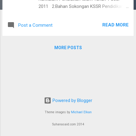
2011 2.Bahan Sokongan KSSR Pendidikan
Islam Tahun 1 3.Dokumen Standard
Kurikulum Bahasa Arab Tahun 1 2011
READ MORE
Post a Comment
4.Bahan Sokongan KSSR Bahasa Arab TAhun
1 Selamat Maju Jaya
MORE POSTS
Powered by Blogger
Theme images by
Michael Elkan
Suhanasaid.com 2014