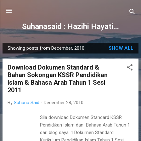
Skip to main content
Suhanasaid : Hazihi Hayati...
Showing posts from December, 2010
SHOW ALL
P
o
Download Dokumen Standard &
s
Bahan Sokongan KSSR Pendidikan
t
Islam & Bahasa Arab Tahun 1 Sesi
s
2011
By
Suhana Said
-
December 28, 2010
Sila download Dokumen Standard KSSR
Pendidikan Islam dan Bahasa Arab Tahun 1
dari blog saya: 1.Dokumen Standard
Kurikulum Pendidikan Islam Tahun 1 Sesi