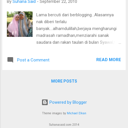
By
Suhana Said
-
September 22, 2010
Allah.
Lama bercuti dari berblogging...Alasannya
nak diberi terlalu
banyak....alhamdulillah,berjaya mengharungi
madrasah ramadhan,menziarahi sanak
saudara dan rakan taulan di bulan Syawal,tak
kurang juga assigment yang menghampiri
datelinenya(huhu...),hari Kantin SK Jejawi juga
READ MORE
Post a Comment
hampir tiba tak lama lagi(saya ditugaskan
menyediakan klip-video kesihatan)...Rasanya
tak cukup 24 jam yang Allah Taala
MORE POSTS
kurniakan.Putera saya juga semakin
membesar dengan cepat sekali.Lagi 2minggu
genaplah umurnya 1tahun(cepat benar masa
Powered by Blogger
berlalu).Rasa macam baru je habis
berpantang di kampung Padang Serai,sambil
Theme images by
Michael Elkan
ditemani ibu tersayang. Inilah ibuku yang baru
menyambut hari lahirnya semalam.Selamat
Suhanasaid.com 2014