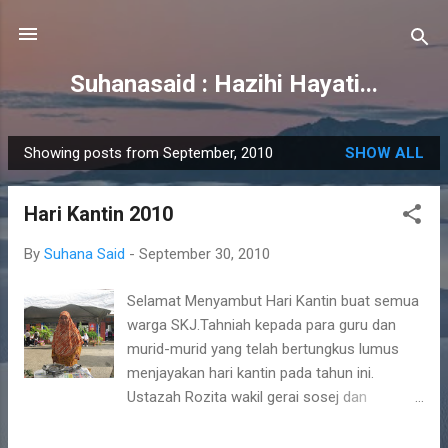
Skip to main content
Suhanasaid : Hazihi Hayati...
Showing posts from September, 2010
SHOW ALL
P
o
Hari Kantin 2010
s
t
By
Suhana Said
-
September 30, 2010
s
Selamat Menyambut Hari Kantin buat semua
warga SKJ.Tahniah kepada para guru dan
murid-murid yang telah bertungkus lumus
menjayakan hari kantin pada tahun ini.
Ustazah Rozita wakil gerai sosej dan
nuggets Gerai nasi-nasi(nasi lemak,nasi
tomato, nasi sayur) Cikgu Chempawan(tokei