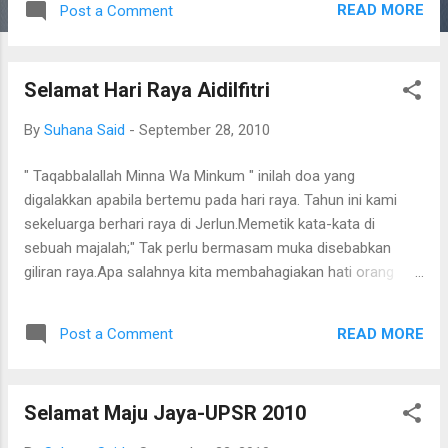
READ MORE
Post a Comment
nasi) dan Cikgu Nazriah Para pembantu Sir
Arjunaidi di gerai minuman
Selamat Hari Raya Aidilfitri
By
Suhana Said
-
September 28, 2010
" Taqabbalallah Minna Wa Minkum " inilah doa yang
digalakkan apabila bertemu pada hari raya. Tahun ini kami
sekeluarga berhari raya di Jerlun.Memetik kata-kata di
sebuah majalah;" Tak perlu bermasam muka disebabkan
giliran raya.Apa salahnya kita membahagiakan hati orang
yang kita sayangi,ini akan menambahkan rasa cinta dan
bahgia di antara suami dan isteri..." Ya...saya ingin selalu
READ MORE
Post a Comment
menjadi isteri yang membahagiakan hati
suaminya,menenangkan suami ketika hatinya rawan.
Walaupun hati memang teringatkan ayah dan mak di
Selamat Maju Jaya-UPSR 2010
kampung,tapi tahun lepas kami dah berhari raya di Padang
Serai. Semoga Allah sentiasa merahmati kita. Cinta kerana