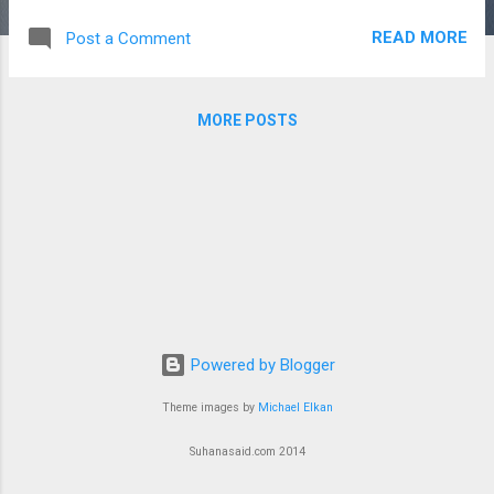
gambar2 tu.(Nak senang keje kita juga).
READ MORE
Post a Comment
2,Murid cuma lekat2 potongan kertas warna.
gambar epal. Kertas warna yang macam2
warna. Murid saya yang tekun melekatkan
MORE POSTS
kertas. Seronok mereka dengan aktiviti .Tak
la asyik baca dan tulis ja.Maklumla ...murid
tahun 2 banyaknya nak seronok main2 lagi.
So....enjoy your class!!
Powered by Blogger
Theme images by
Michael Elkan
Suhanasaid.com 2014