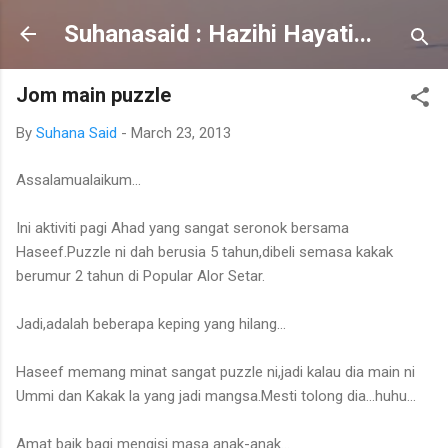
Skip to main content
Suhanasaid : Hazihi Hayati...
Jom main puzzle
By
Suhana Said
-
March 23, 2013
Assalamualaikum...
Ini aktiviti pagi Ahad yang sangat seronok bersama
Haseef.Puzzle ni dah berusia 5 tahun,dibeli semasa kakak
berumur 2 tahun di Popular Alor Setar.
Jadi,adalah beberapa keping yang hilang...
Haseef memang minat sangat puzzle ni,jadi kalau dia main ni
Ummi dan Kakak la yang jadi mangsa.Mesti tolong dia...huhu...
Amat baik bagi mengisi masa anak-anak...