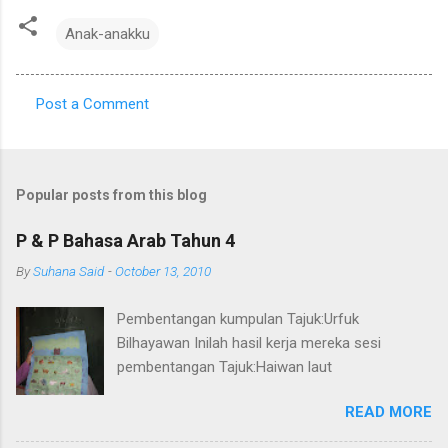
Anak-anakku
Post a Comment
C
o
m
Popular posts from this blog
m
e
P & P Bahasa Arab Tahun 4
n
By
Suhana Said
-
October 13, 2010
t
Pembentangan kumpulan Tajuk:Urfuk
s
Bilhayawan Inilah hasil kerja mereka sesi
pembentangan Tajuk:Haiwan laut
READ MORE