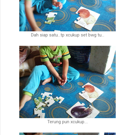
Dah siap satu...tp xcukup set bwg tu...
Terung pun xcukup....