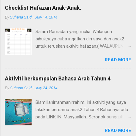
Checklist Hafazan Anak-Anak.
By
Suhana Said
-
July 14, 2014
Salam Ramadan yang mulia. Walaupun
sibuk,saya cuba ingatkan diri saya dan anak2
untuk teruskan aktiviti hafazan.( WALAUPUN
KADANG2 SIBUK atau buat2 sibuk.huhu) Saya
READ MORE
blogwalking dan terjumpa blog sisters kat
UK(kalau xsilap) yang amat tekun mengajar
anak2 mereka di rumah. Saya kongsikan di sini
Aktiviti berkumpulan Bahasa Arab Tahun 4
carta hafazan untuk tandakan surah2 yang
By
Suhana Said
-
July 24, 2014
dihafaz oleh anak kita. Rujuk di sini
http://amuslimchildisborn.blogspot.com/ Dan
Bismillahirrahmanirrahim. Ini aktiviti yang saya
juga di sini
lakukan bersama anak2 Tahun 4.Bahannya ada
http://www.easelandink.com/gallery/index.htm
pada LINK INI Masyaallah...Seronok sungguh
Sangat bagus dan islamic .
mereka apabila diberi tugasan ini. Jom cuba!
READ MORE