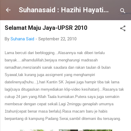
Skip to main content
Suhanasaid : Hazihi Hayati...
Selamat Maju Jaya-UPSR 2010
By
Suhana Said
-
September 22, 2010
Lama bercuti dari berblogging...Alasannya nak diberi terlalu
banyak....alhamdulillah,berjaya mengharungi madrasah
ramadhan,menziarahi sanak saudara dan rakan taulan di bulan
Syawal,tak kurang juga assigment yang menghampiri
datelinenya(huhu...),hari Kantin SK Jejawi juga hampir tiba tak lama
lagi(saya ditugaskan menyediakan klip-video kesihatan)...Rasanya tak
cukup 24 jam yang Allah Taala kurniakan.Putera saya juga semakin
membesar dengan cepat sekali.Lagi 2minggu genaplah umurnya
1tahun(cepat benar masa berlalu).Rasa macam baru je habis
berpantang di kampung Padang Serai,sambil ditemani ibu tersayang.