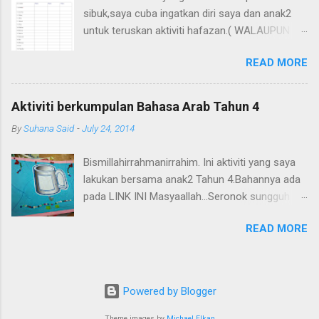
sibuk,saya cuba ingatkan diri saya dan anak2
untuk teruskan aktiviti hafazan.( WALAUPUN
KADANG2 SIBUK atau buat2 sibuk.huhu) Saya
READ MORE
blogwalking dan terjumpa blog sisters kat
UK(kalau xsilap) yang amat tekun mengajar
anak2 mereka di rumah. Saya kongsikan di sini
Aktiviti berkumpulan Bahasa Arab Tahun 4
carta hafazan untuk tandakan surah2 yang
By
Suhana Said
-
July 24, 2014
dihafaz oleh anak kita. Rujuk di sini
http://amuslimchildisborn.blogspot.com/ Dan
Bismillahirrahmanirrahim. Ini aktiviti yang saya
juga di sini
lakukan bersama anak2 Tahun 4.Bahannya ada
http://www.easelandink.com/gallery/index.htm
pada LINK INI Masyaallah...Seronok sungguh
Sangat bagus dan islamic .
mereka apabila diberi tugasan ini. Jom cuba!
READ MORE
Powered by Blogger
Theme images by
Michael Elkan