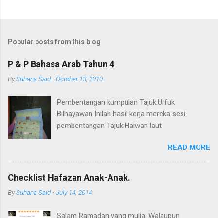
C
o
m
Popular posts from this blog
m
e
P & P Bahasa Arab Tahun 4
n
By
Suhana Said
-
October 13, 2010
t
Pembentangan kumpulan Tajuk:Urfuk
s
Bilhayawan Inilah hasil kerja mereka sesi
pembentangan Tajuk:Haiwan laut
READ MORE
Checklist Hafazan Anak-Anak.
By
Suhana Said
-
July 14, 2014
Salam Ramadan yang mulia. Walaupun