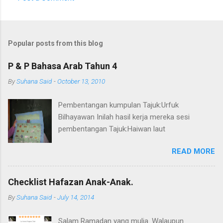
C
o
m
Popular posts from this blog
m
e
P & P Bahasa Arab Tahun 4
n
By
Suhana Said
-
October 13, 2010
t
Pembentangan kumpulan Tajuk:Urfuk
s
Bilhayawan Inilah hasil kerja mereka sesi
pembentangan Tajuk:Haiwan laut
READ MORE
Checklist Hafazan Anak-Anak.
By
Suhana Said
-
July 14, 2014
Salam Ramadan yang mulia. Walaupun