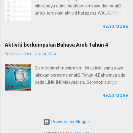
sibuk,saya cuba ingatkan diri saya dan anak2
untuk teruskan aktiviti hafazan.( WALAUPUN
KADANG2 SIBUK atau buat2 sibuk.huhu) Saya
READ MORE
blogwalking dan terjumpa blog sisters kat
UK(kalau xsilap) yang amat tekun mengajar
anak2 mereka di rumah. Saya kongsikan di sini
Aktiviti berkumpulan Bahasa Arab Tahun 4
carta hafazan untuk tandakan surah2 yang
By
Suhana Said
-
July 24, 2014
dihafaz oleh anak kita. Rujuk di sini
http://amuslimchildisborn.blogspot.com/ Dan
Bismillahirrahmanirrahim. Ini aktiviti yang saya
juga di sini
lakukan bersama anak2 Tahun 4.Bahannya ada
http://www.easelandink.com/gallery/index.htm
pada LINK INI Masyaallah...Seronok sungguh
Sangat bagus dan islamic .
mereka apabila diberi tugasan ini. Jom cuba!
READ MORE
Powered by Blogger